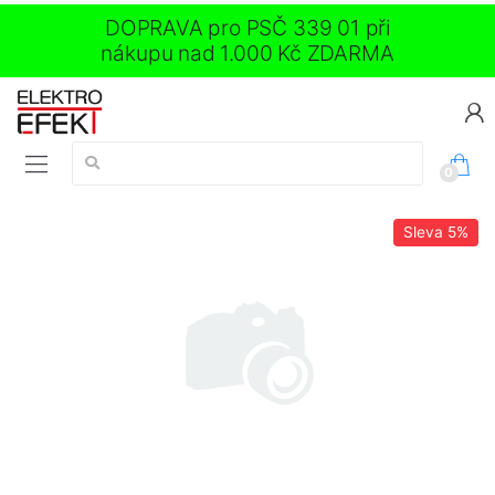
DOPRAVA pro PSČ 339 01 při
nákupu nad 1.000 Kč ZDARMA
Vyhledávání:
0
Sleva
5%