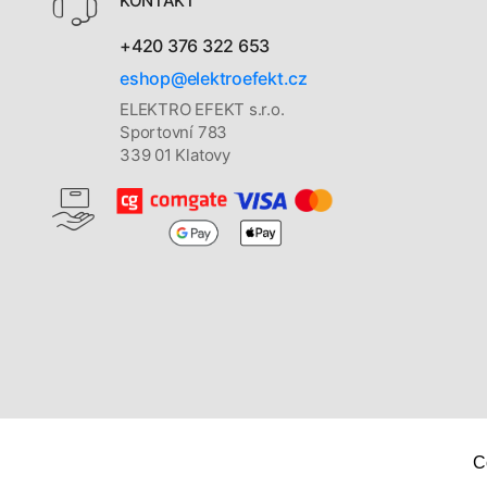
KONTAKT
+420 376 322 653
eshop@elektroefekt.cz
ELEKTRO EFEKT s.r.o.
Sportovní 783
339 01 Klatovy
C
Copyright © 2026
Elektro Efekt s. r. o.