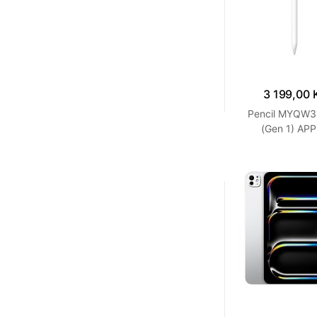
3 199,00 
Pencil MYQW
(Gen 1) AP