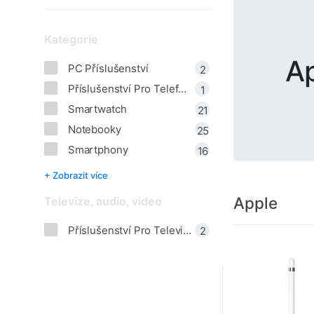
Kategorie
A
PC Příslušenství
2
Příslušenství Pro Telefony
1
Smartwatch
21
Notebooky
25
Smartphony
16
+ Zobrazit více
Apple
Televize, audio, video
Příslušenství Pro Televize
2