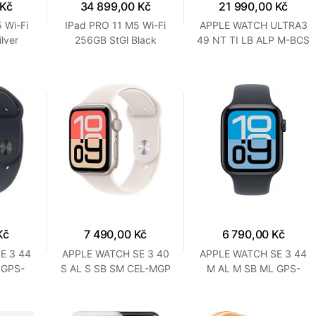
 Kč
34 899,00 Kč
21 990,00 Kč
 Wi-Fi
IPad PRO 11 M5 Wi-Fi
APPLE WATCH ULTRA3
lver
256GB StGl Black
49 NT TI LB ALP M-BCS
Kč
7 490,00 Kč
6 790,00 Kč
E 3 44
APPLE WATCH SE 3 40
APPLE WATCH SE 3 44
 GPS-
S AL S SB SM CEL-MGP
M AL M SB ML GPS-
MGP