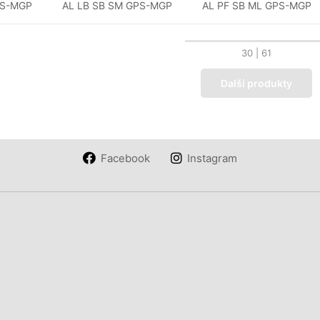
PS-MGP
AL LB SB SM GPS-MGP
AL PF SB ML GPS-MGP
30
| 61
Další produkty
Facebook
Instagram