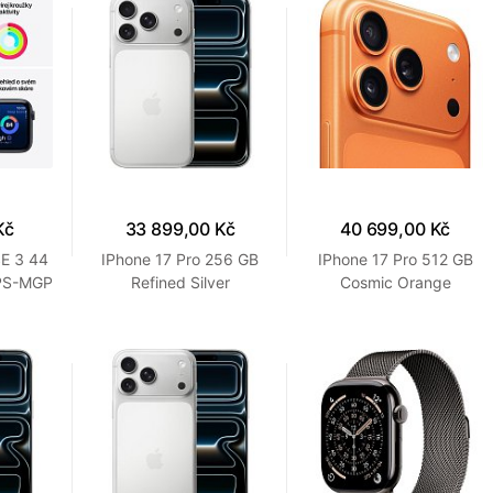
Kč
33 899,00 Kč
40 699,00 Kč
E 3 44
IPhone 17 Pro 256 GB
IPhone 17 Pro 512 GB
PS-MGP
Refined Silver
Cosmic Orange