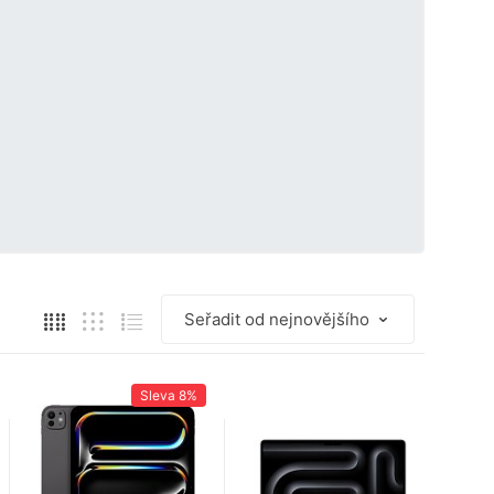
Sleva
8%