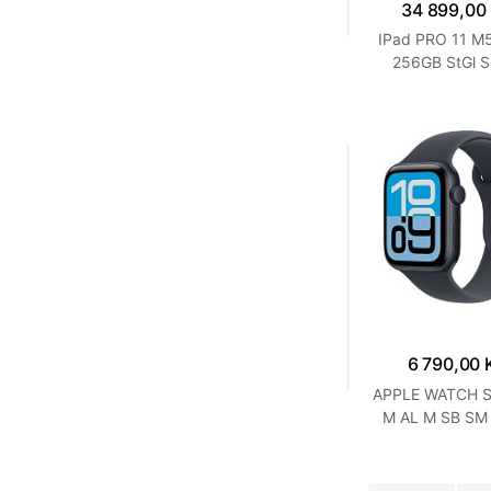
34 899,00
IPad PRO 11 M5
256GB StGl Si
6 790,00 
APPLE WATCH S
M AL M SB SM
MGP