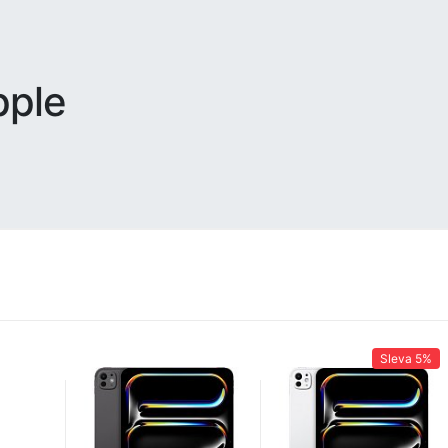
pple
Sleva
5%