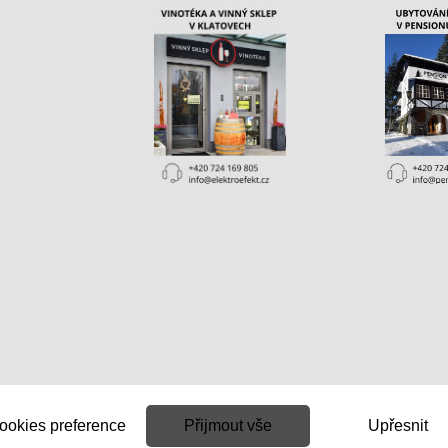
ookies preference
Přijmout vše
Upřesnit