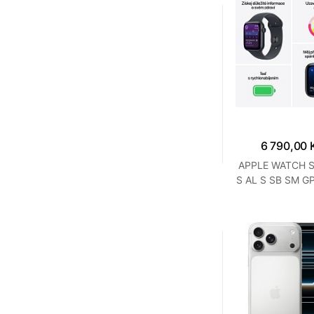
6 790,00 
APPLE WATCH S
S AL S SB SM G