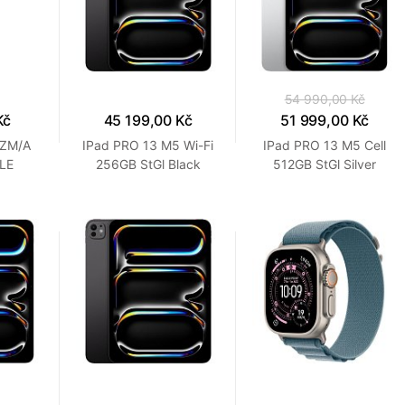
54 990,00 Kč
Kč
45 199,00 Kč
51 999,00 Kč
3ZM/A
IPad PRO 13 M5 Wi-Fi
IPad PRO 13 M5 Cell
PLE
256GB StGl Black
512GB StGl Silver