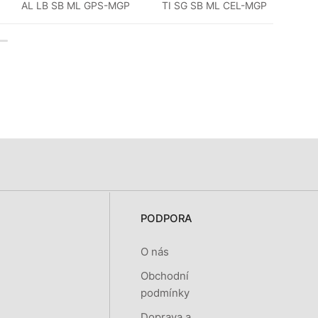
AL LB SB ML GPS-MGP
TI SG SB ML CEL-MGP
PODPORA
O nás
Obchodní
podmínky
Doprava a