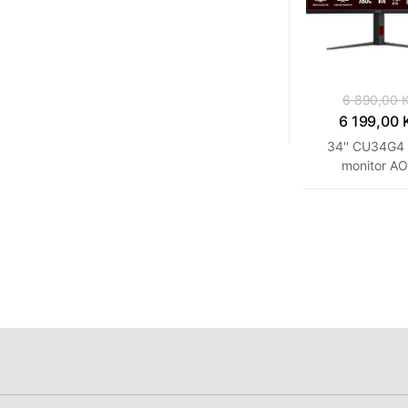
6 890,00 
6 199,00 
34'' CU34G4
monitor A