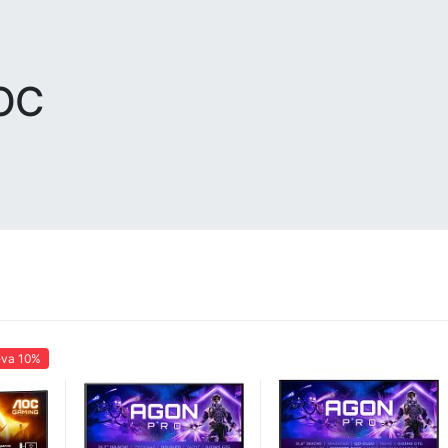
OC
eva
10%