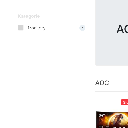
Kategorie
A
Monitory
4
AOC
Sl