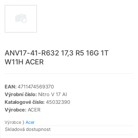
ANV17-41-R632 17,3 R5 16G 1T
W11H ACER
EAN:
4711474569370
Výrobní číslo:
Nitro V 17 AI
Katalogové číslo:
45032390
Výrobce:
ACER
Výrobce
Acer
Skladová dostupnost