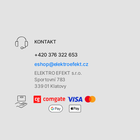
KONTAKT
+420 376 322 653
eshop@elektroefekt.cz
ELEKTRO EFEKT s.r.o.
Sportovní 783
339 01 Klatovy