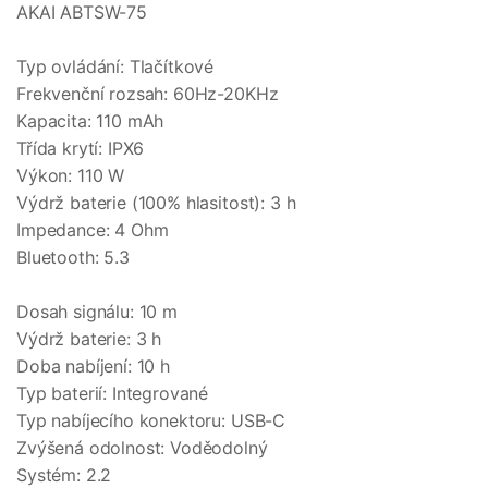
AKAI ABTSW-75
Typ ovládání: Tlačítkové
Frekvenční rozsah: 60Hz-20KHz
Kapacita: 110 mAh
Třída krytí: IPX6
Výkon: 110 W
Výdrž baterie (100% hlasitost): 3 h
Impedance: 4 Ohm
Bluetooth: 5.3
Dosah signálu: 10 m
Výdrž baterie: 3 h
Doba nabíjení: 10 h
Typ baterií: Integrované
Typ nabíjecího konektoru: USB-C
Zvýšená odolnost: Voděodolný
Systém: 2.2