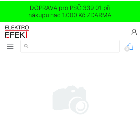
DOPRAVA pro PSČ 339 01 při
nákupu nad 1.000 Kč ZDARMA
Vyhledávání:
0