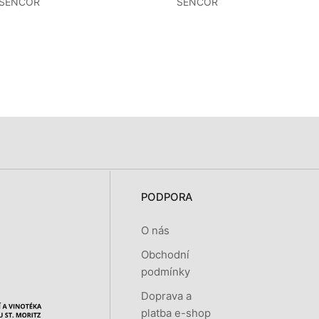
SENCOR
SENCOR
PODPORA
O nás
Obchodní
podmínky
Doprava a
platba e-shop