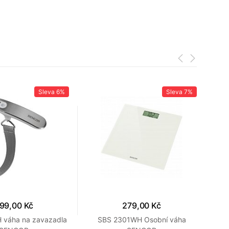
Sleva
6%
Sleva
7%
99,00 Kč
279,00 Kč
 váha na zavazadla
SBS 2301WH Osobní váha