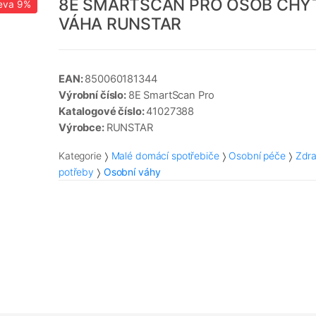
8E SMARTSCAN PRO OSOB CHY
eva
9%
VÁHA RUNSTAR
EAN:
850060181344
Výrobní číslo:
8E SmartScan Pro
Katalogové číslo:
41027388
Výrobce:
RUNSTAR
Kategorie
Malé domácí spotřebiče
Osobní péče
Zdra
potřeby
Osobní váhy