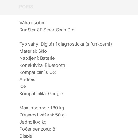
POPIS
Váha osobní
RunStar 8E SmartScan Pro
Typ váhy: Digitální diagnostická (s funkcemi)
Materiál: Sklo
Napájení: Baterie
Konektivita: Bluetooth
Kompatibilní s OS:
Android
iOS
Kompatibilita: Google
Max. nosnost: 180 kg
Přesnost vážení: 50 g
Jednotky: kg
Počet senzorů: 8
Displej