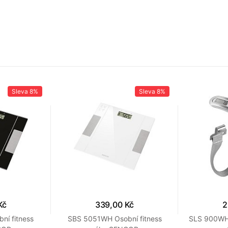
Sleva
8%
Sleva
8%
Kč
339,00 Kč
2
ní fitness
SBS 5051WH Osobní fitness
SLS 900WH