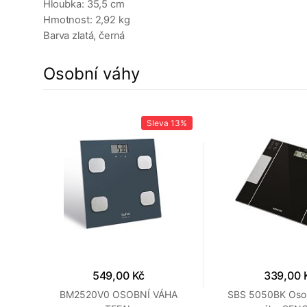
Hloubka: 35,5 cm
Hmotnost: 2,92 kg
Barva zlatá, černá
Osobní váhy
26%
Sleva
13%
549,00 Kč
339,00 
RER
BM2520V0 OSOBNÍ VÁHA
SBS 5050BK Osob