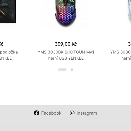
Kč
399,00 Kč
3
 podložka
YMS 3030BK SHOTGUN Myš
YMS 303
ENKEE
herní USB YENKEE
hern
Facebook
Instagram