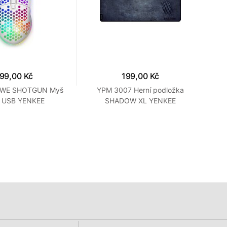
99,00 Kč
199,00 Kč
0WE SHOTGUN Myš
YPM 3007 Herní podložka
YH
í USB YENKEE
SHADOW XL YENKEE