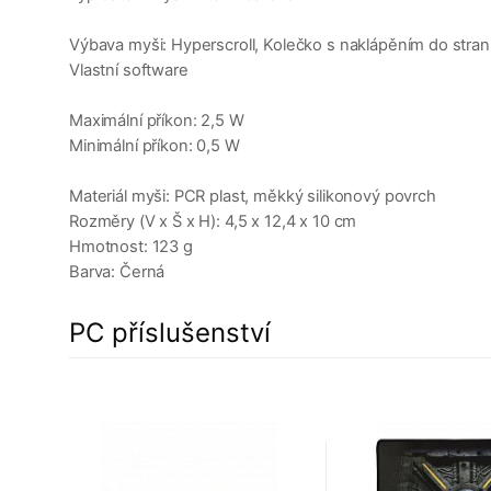
Výbava myši: Hyperscroll, Kolečko s naklápěním do stran,
Vlastní software
Maximální příkon: 2,5 W
Minimální příkon: 0,5 W
Materiál myši: PCR plast, měkký silikonový povrch
Rozměry (V x Š x H): 4,5 x 12,4 x 10 cm
Hmotnost: 123 g
Barva: Černá
PC příslušenství