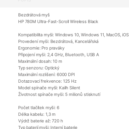
Bezdrátová myš
HP 780M Ultra-Fast-Scroll Wireless Black
Kompatibilita myši: Windows 10, Windows 11, MacOS, iO
Provedení myši: Bezdrátová, Kancelářská
Ergonomie: Pro praváky
Připojení myši: 2,4 GHz, Bluetooth, USB A
Maximální dosah: 10 m
Typ senzoru: Optický
Maximální rozlišení: 6000 DPI
Dotazovací frekvence: 125 Hz
Model spínače myši: Kailh Silent
Životnost spínače myši: 5 milionů stisknutí
Počet tlačítek myši: 6
Délka kabelu: 1,3 m
Výdrž baterie až: 720 h
Typ baterií myši: Interní baterie