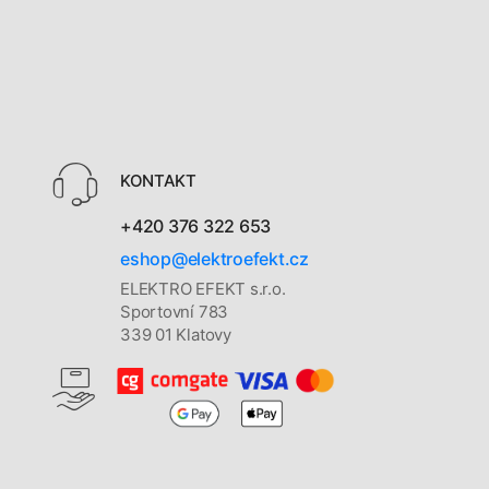
KONTAKT
+420 376 322 653
eshop@elektroefekt.cz
ELEKTRO EFEKT s.r.o.
Sportovní 783
339 01 Klatovy