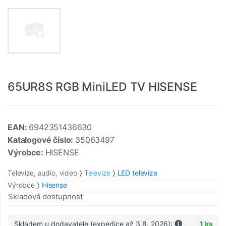
65UR8S RGB MiniLED TV HISENSE
EAN:
6942351436630
Katalogové číslo:
35063497
Výrobce:
HISENSE
Televize, audio, video
Televize
LED televize
Výrobce
Hisense
Skladová dostupnost
Skladem u dodavatele (expedice až 3.8. 2026):
1 ks