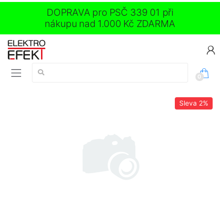
DOPRAVA pro PSČ 339 01 při
nákupu nad 1.000 Kč ZDARMA
Vyhledávání:
0
Sleva
2%