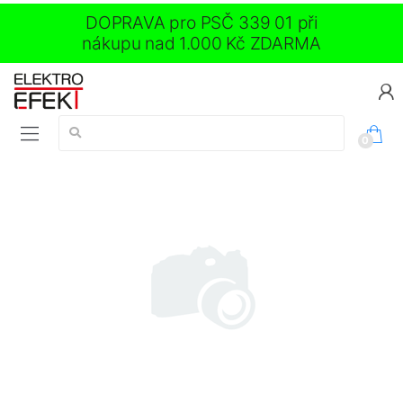
DOPRAVA pro PSČ 339 01 při
nákupu nad 1.000 Kč ZDARMA
Vyhledávání:
0