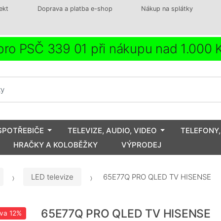
ekt
Doprava a platba e-shop
Nákup na splátky
ro PSČ 339 01 při nákupu nad 1.000
SPOTŘEBIČE
TELEVIZE, AUDIO, VIDEO
TELEFONY,
HRAČKY A KOLOBĚŽKY
VÝPRODEJ
LED televize
65E77Q PRO QLED TV HISENSE
65E77Q PRO QLED TV HISENSE
eva
12%