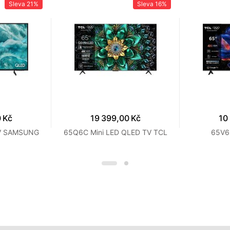
Sleva
21%
Sleva
16%
 Kč
19 399,00 Kč
10
V SAMSUNG
65Q6C Mini LED QLED TV TCL
65V6