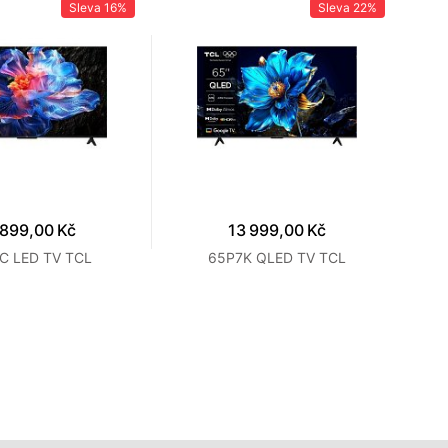
Sleva
16%
Sleva
22%
 899,00 Kč
13 999,00 Kč
C LED TV TCL
65P7K QLED TV TCL