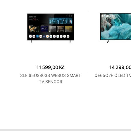
a
1%
11 599,00 Kč
14 299,00
E
SLE 65US803B WEBOS SMART
QE65Q7F QLED T
TV SENCOR