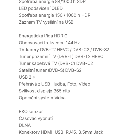
Spotřeba energie 84/1000 h SDR
LED podsvícení QLED
Spotřeba energie 150 / 1000 h HDR
Záznam TV vysílání na USB
Energetická třída HDR G
Obnovovací frekvence 144 Hz
TV tunery DVB-T2 HEVC / DVB-C2 / DVB-S2
Tuner pozemní TV (DVB-T) DVB-T2 HEVC
Tuner kabelové TV (DVB-C) DVB-C2
Satelitní tuner (DVB-S) DVB-S2
USB 2 ×
Přehrává z USB Hudba, Foto, Video
Svítivost displeje 365 nits
Operační systém Vidaa
EKO senzor
Časovač vypnutí
DLNA
Konektory HDMI, USB, RJ45, 3,5mm Jack