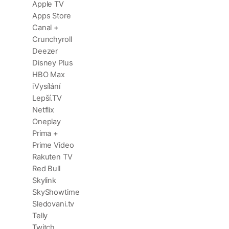
Apple TV
Apps Store
Canal +
Crunchyroll
Deezer
Disney Plus
HBO Max
iVysílání
Lepší.TV
Netflix
Oneplay
Prima +
Prime Video
Rakuten TV
Red Bull
Skylink
SkyShowtime
Sledovani.tv
Telly
Twitch