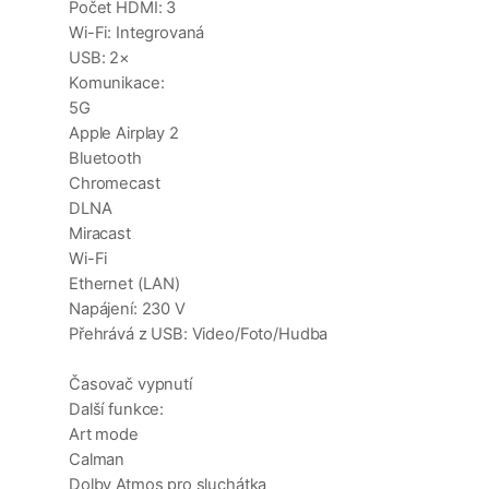
Počet HDMI: 3
Wi-Fi: Integrovaná
USB: 2×
Komunikace:
5G
Apple Airplay 2
Bluetooth
Chromecast
DLNA
Miracast
Wi-Fi
Ethernet (LAN)
Napájení: 230 V
Přehrává z USB: Video/Foto/Hudba
Časovač vypnutí
Další funkce:
Art mode
Calman
Dolby Atmos pro sluchátka