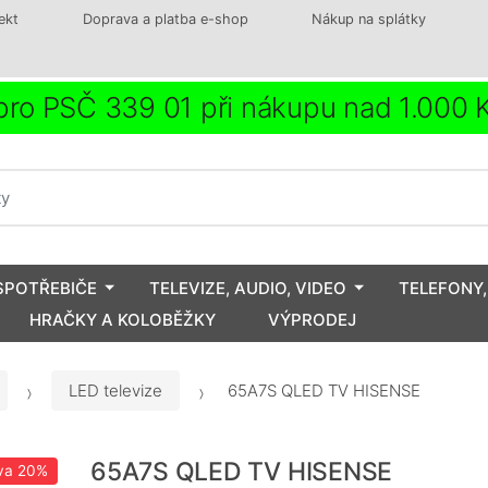
ekt
Doprava a platba e-shop
Nákup na splátky
ro PSČ 339 01 při nákupu nad 1.000
SPOTŘEBIČE
TELEVIZE, AUDIO, VIDEO
TELEFONY,
HRAČKY A KOLOBĚŽKY
VÝPRODEJ
LED televize
65A7S QLED TV HISENSE
65A7S QLED TV HISENSE
va
20%