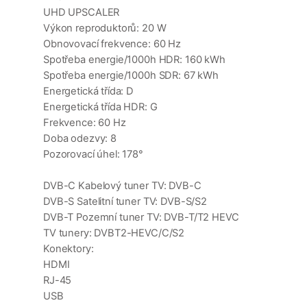
UHD UPSCALER
Výkon reproduktorů: 20 W
Obnovovací frekvence: 60 Hz
Spotřeba energie/1000h HDR: 160 kWh
Spotřeba energie/1000h SDR: 67 kWh
Energetická třída: D
Energetická třída HDR: G
Frekvence: 60 Hz
Doba odezvy: 8
Pozorovací úhel: 178°
DVB-C Kabelový tuner TV: DVB-C
DVB-S Satelitní tuner TV: DVB-S/S2
DVB-T Pozemní tuner TV: DVB-T/T2 HEVC
TV tunery: DVBT2-HEVC/C/S2
Konektory:
HDMI
RJ-45
USB