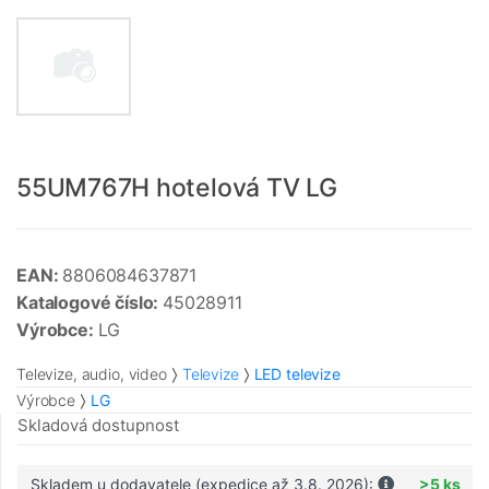
55UM767H hotelová TV LG
EAN:
8806084637871
Katalogové číslo:
45028911
Výrobce:
LG
Televize, audio, video
Televize
LED televize
Výrobce
LG
Skladová dostupnost
Skladem u dodavatele (expedice až 3.8. 2026):
>5 ks