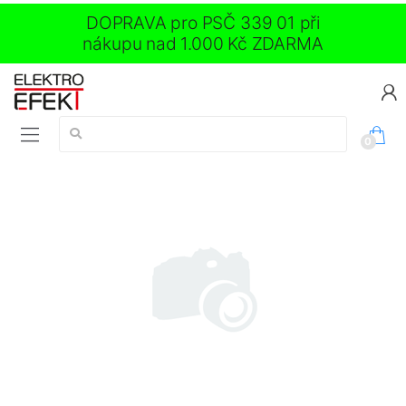
DOPRAVA pro PSČ 339 01 při
nákupu nad 1.000 Kč ZDARMA
Vyhledávání:
0