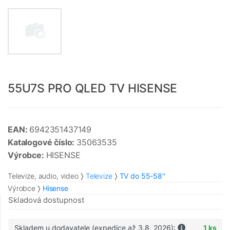
55U7S PRO QLED TV HISENSE
EAN:
6942351437149
Katalogové číslo:
35063535
Výrobce:
HISENSE
Televize, audio, video
Televize
TV do 55-58''
Výrobce
Hisense
Skladová dostupnost
Skladem u dodavatele (expedice až 3.8. 2026):
1 ks