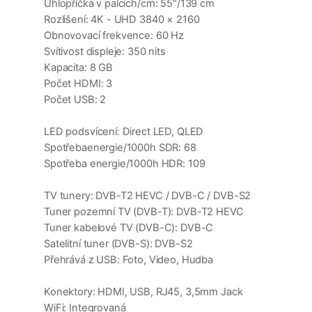
Úhlopříčka v palcích/cm: 55"/139 cm
Rozlišení: 4K - UHD 3840 × 2160
Obnovovací frekvence: 60 Hz
Svítivost displeje: 350 nits
Kapacita: 8 GB
Počet HDMI: 3
Počet USB: 2
LED podsvícení: Direct LED, QLED
Spotřebaenergie/1000h SDR: 68
Spotřeba energie/1000h HDR: 109
TV tunery: DVB-T2 HEVC / DVB-C / DVB-S2
Tuner pozemní TV (DVB-T): DVB-T2 HEVC
Tuner kabelové TV (DVB-C): DVB-C
Satelitní tuner (DVB-S): DVB-S2
Přehrává z USB: Foto, Video, Hudba
Konektory: HDMI, USB, RJ45, 3,5mm Jack
WiFi: Integrovaná