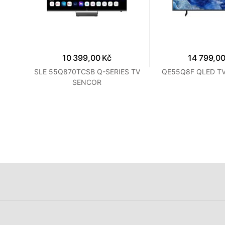
10 399,00 Kč
14 799,00
 TCL
SLE 55Q870TCSB Q-SERIES TV
QE55Q8F QLED T
SENCOR