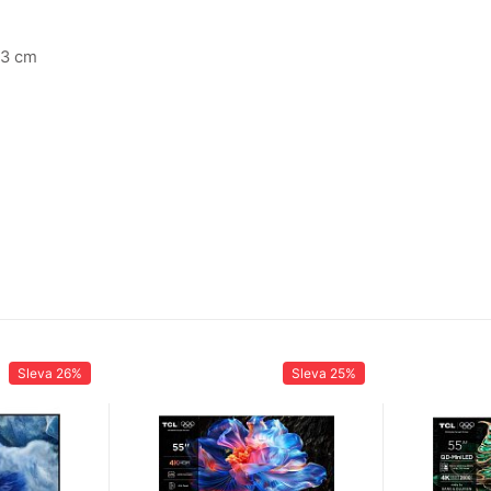
43 cm
Sleva
26%
Sleva
25%