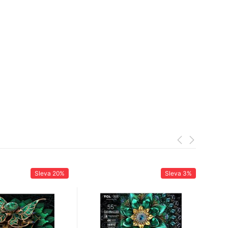
Sleva
20%
Sleva
3%