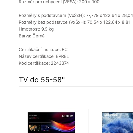
Rozměr pro uchycení (VESA): 200 × 100
Rozměry s podstavcem (VxŠxH): 77,779 x 122,64 x 28,0
Rozměry bez podstavce (VxŠxH): 70,54 x 122,64 x 8,81
Hmotnost: 9,9 kg
Barva: Černá
Certifikační instituce: EC
Název certifikace: EPREL
Kód certifikace: 2243374
TV do 55-58''
a
4%