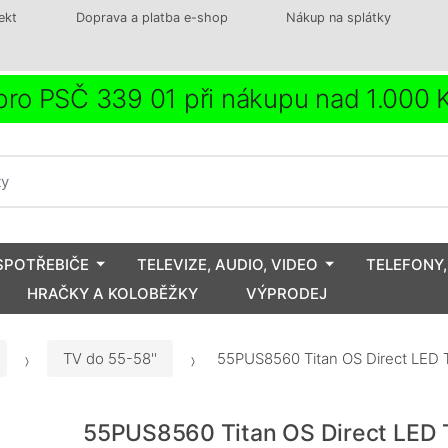
ekt
Doprava a platba e-shop
Nákup na splátky
ro PSČ 339 01 při nákupu nad 1.000
SPOTŘEBIČE
TELEVIZE, AUDIO, VIDEO
TELEFONY,
HRAČKY A KOLOBĚŽKY
VÝPRODEJ
TV do 55-58''
55PUS8560 Titan OS Direct LED 
55PUS8560 Titan OS Direct LED