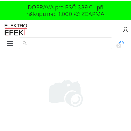
DOPRAVA pro PSČ 339 01 při
nákupu nad 1.000 Kč ZDARMA
Vyhledávání:
0