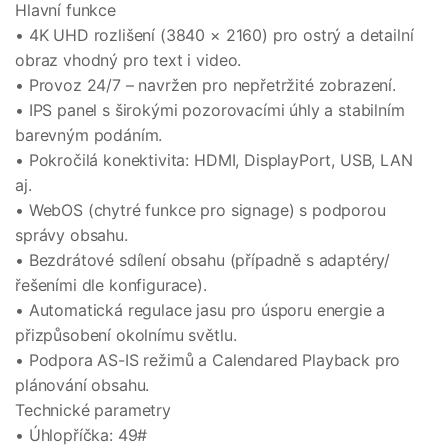
Hlavní funkce
• 4K UHD rozlišení (3840 × 2160) pro ostrý a detailní
obraz vhodný pro text i video.
• Provoz 24/7 – navržen pro nepřetržité zobrazení.
• IPS panel s širokými pozorovacími úhly a stabilním
barevným podáním.
• Pokročilá konektivita: HDMI, DisplayPort, USB, LAN
aj.
• WebOS (chytré funkce pro signage) s podporou
správy obsahu.
• Bezdrátové sdílení obsahu (případně s adaptéry/
řešeními dle konfigurace).
• Automatická regulace jasu pro úsporu energie a
přizpůsobení okolnímu světlu.
• Podpora AS-IS režimů a Calendared Playback pro
plánování obsahu.
Technické parametry
• Úhlopříčka: 49#