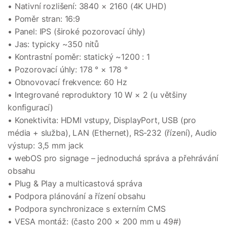
• Nativní rozlišení: 3840 × 2160 (4K UHD)
• Poměr stran: 16:9
• Panel: IPS (široké pozorovací úhly)
• Jas: typicky ~350 nitů
• Kontrastní poměr: statický ~1200 : 1
• Pozorovací úhly: 178 ° × 178 °
• Obnovovací frekvence: 60 Hz
• Integrované reproduktory 10 W × 2 (u většiny
konfigurací)
• Konektivita: HDMI vstupy, DisplayPort, USB (pro
média + služba), LAN (Ethernet), RS-232 (řízení), Audio
výstup: 3,5 mm jack
• webOS pro signage – jednoduchá správa a přehrávání
obsahu
• Plug & Play a multicastová správa
• Podpora plánování a řízení obsahu
• Podpora synchronizace s externím CMS
• VESA montáž: (často 200 × 200 mm u 49#)