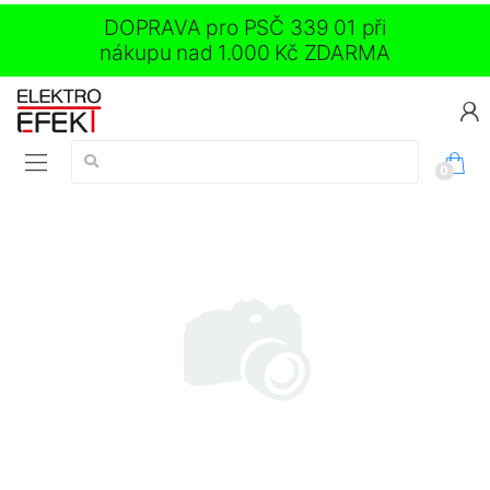
DOPRAVA pro PSČ 339 01 při
nákupu nad 1.000 Kč ZDARMA
Vyhledávání:
0