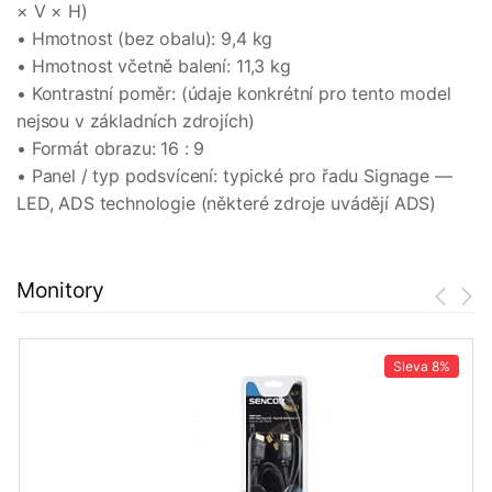
× V × H)
• Hmotnost (bez obalu): 9,4 kg
• Hmotnost včetně balení: 11,3 kg
• Kontrastní poměr: (údaje konkrétní pro tento model
nejsou v základních zdrojích)
• Formát obrazu: 16 : 9
• Panel / typ podsvícení: typické pro řadu Signage —
LED, ADS technologie (některé zdroje uvádějí ADS)
Monitory
Sleva
8%