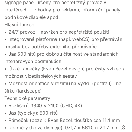
signage panel určený pro nepřetržitý provoz v
interiérech — vhodný pro reklamu, informační panely,
podnikové displeje apod.
Hlavní funkce
• 24/7 provoz – navržen pro nepřetržité použití
• Integrovaná platforma (např. webOS) pro přehrávání
obsahu bez potřeby externího přehrávače
• Jas 500 nitů pro dobrou čitelnost ve standardních
interiérových podmínkách
• Úzké rámečky (Even Bezel design) pro čistý vzhled a
možnost vícedisplejových sestav
• Možnost orientace v režimu na výšku (portrait) i na
šířku (landscape)
Technické parametry
• Rozlišení: 3840 × 2160 (UHD, 4K)
• Jas (typický): 500 nitů
• Rámeček (bezel): Even Bezel, tloušťka cca 11,4 mm
• Rozměry (hlava displeje): 971,7 × 561,0 × 29,7 mm (Š