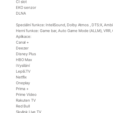
CI slot
EKO senzor
DLNA
Speciální funkce: InteliSound, Dolby Atmos , DTS:X, Ambil
Herní funkce: Game bar, Auto Game Mode (ALLM), VRR
Aplikace:
Canal +
Deezer
Disney Plus
HBO Max
iVysílání
Lepší.TV
Netflix
Oneplay
Prima +
Prime Video
Rakuten TV
Red Bull
Skylink Live TV