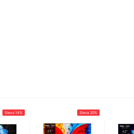
Sleva
14%
Sleva
20%