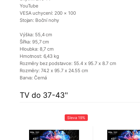
YouTube
VESA uchycení: 200 × 100
Stojan: Boční nohy
Výška: 55,4 cm
Šířka: 95,7 cm
Hloubka: 8,7 cm
Hmotnost: 6,43 kg
Rozměry bez podstavce: 55.4 x 95.7 x 8.7 cm
Rozměry: 74.2 x 95.7 x 24.55 cm
Barva: Černá
TV do 37-43''
23%
Sleva
19%