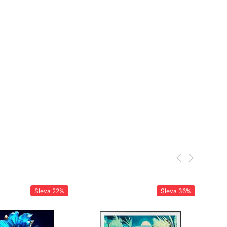
Sleva
22%
Sleva
36%