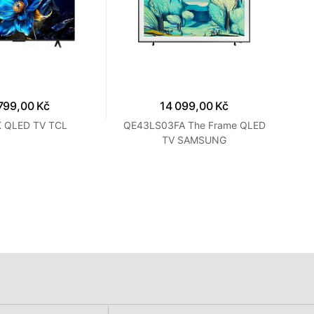
799,00 Kč
14 099,00 Kč
 QLED TV TCL
QE43LS03FA The Frame QLED
QE
TV SAMSUNG