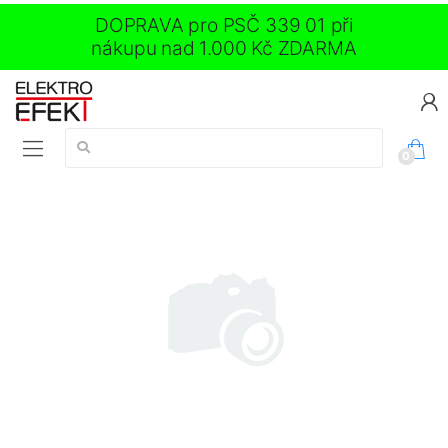
DOPRAVA pro PSČ 339 01 při
nákupu nad 1.000 Kč ZDARMA
Vyhledávání:
0