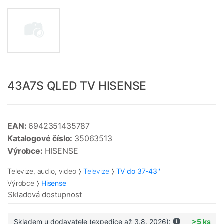
43A7S QLED TV HISENSE
EAN:
6942351435787
Katalogové číslo:
35063513
Výrobce:
HISENSE
Televize, audio, video
Televize
TV do 37-43''
Výrobce
Hisense
Skladová dostupnost
Skladem u dodavatele (expedice až 3.8. 2026):
>5 ks