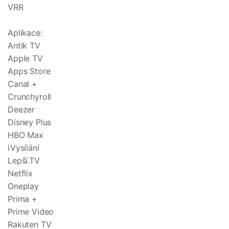
VRR
Aplikace:
Antik TV
Apple TV
Apps Store
Canal +
Crunchyroll
Deezer
Disney Plus
HBO Max
iVysílání
Lepší.TV
Netflix
Oneplay
Prima +
Prime Video
Rakuten TV