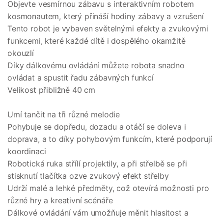
Objevte vesmírnou zábavu s interaktivním robotem
kosmonautem, který přináší hodiny zábavy a vzrušení
Tento robot je vybaven světelnými efekty a zvukovými
funkcemi, které každé dítě i dospělého okamžitě
okouzlí
Díky dálkovému ovládání můžete robota snadno
ovládat a spustit řadu zábavných funkcí
Velikost přibližně 40 cm
Umí tančit na tři různé melodie
Pohybuje se dopředu, dozadu a otáčí se doleva i
doprava, a to díky pohybovým funkcím, které podporují
koordinaci
Robotická ruka střílí projektily, a při střelbě se při
stisknutí tlačítka ozve zvukový efekt střelby
Udrží malé a lehké předměty, což otevírá možnosti pro
různé hry a kreativní scénáře
Dálkové ovládání vám umožňuje měnit hlasitost a