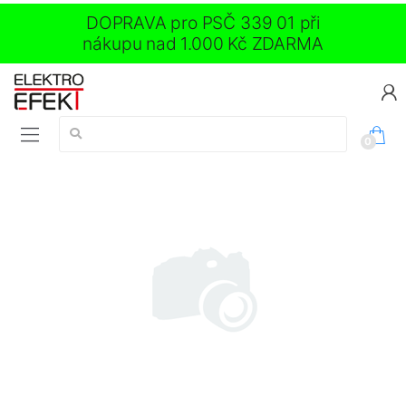
DOPRAVA pro PSČ 339 01 při
nákupu nad 1.000 Kč ZDARMA
Vyhledávání:
0