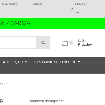
Naše služby
Kontakt
Přihlásit
se
 Kč ZDARMA
Košík
0
Prázdný
 TABLETY, PC
VESTAVNÉ SPOTŘEBIČE
k HP
HP
Skladová dostupnost