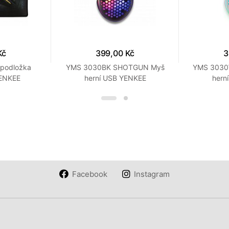
Kč
399,00 Kč
3
 podložka
YMS 3030BK SHOTGUN Myš
YMS 303
ENKEE
herní USB YENKEE
hern
Facebook
Instagram