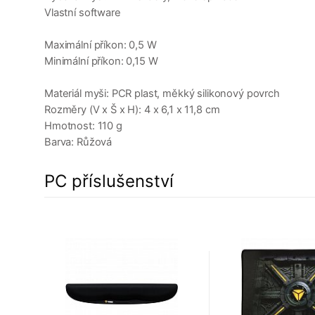
Vlastní software
Maximální příkon: 0,5 W
Minimální příkon: 0,15 W
Materiál myši: PCR plast, měkký silikonový povrch
Rozměry (V x Š x H): 4 x 6,1 x 11,8 cm
Hmotnost: 110 g
Barva: Růžová
PC příslušenství