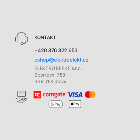
KONTAKT
+420 376 322 653
eshop@elektroefekt.cz
ELEKTRO EFEKT s.r.o.
Sportovní 783
339 01 Klatovy