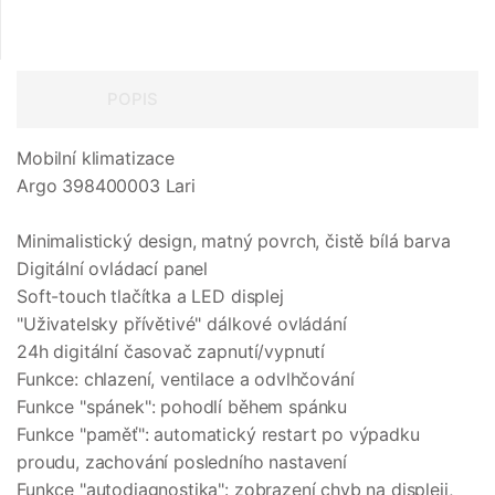
POPIS
Mobilní klimatizace
Argo 398400003 Lari
Minimalistický design, matný povrch, čistě bílá barva
Digitální ovládací panel
Soft-touch tlačítka a LED displej
"Uživatelsky přívětivé" dálkové ovládání
24h digitální časovač zapnutí/vypnutí
Funkce: chlazení, ventilace a odvlhčování
Funkce "spánek": pohodlí během spánku
Funkce "paměť": automatický restart po výpadku
proudu, zachování posledního nastavení
Funkce "autodiagnostika": zobrazení chyb na displeji,