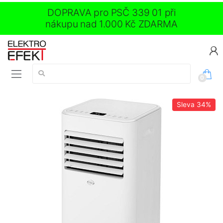
DOPRAVA pro PSČ 339 01 při
nákupu nad 1.000 Kč ZDARMA
Vyhledávání:
0
Sleva
34%