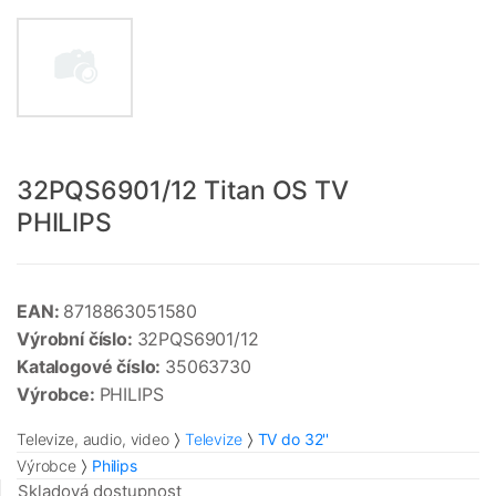
32PQS6901/12 Titan OS TV
PHILIPS
EAN:
8718863051580
Výrobní číslo:
32PQS6901/12
Katalogové číslo:
35063730
Výrobce:
PHILIPS
Televize, audio, video
Televize
TV do 32''
Výrobce
Philips
Skladová dostupnost