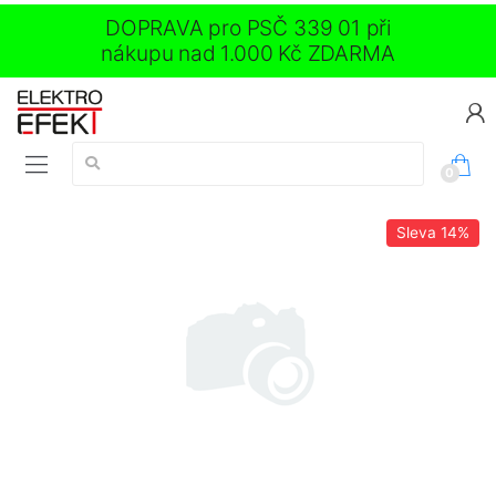
DOPRAVA pro PSČ 339 01 při
nákupu nad 1.000 Kč ZDARMA
Vyhledávání:
0
Sleva
14%