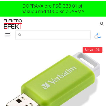
DOPRAVA pro PSČ 339 01 při
nákupu nad 1.000 Kč ZDARMA
Vyhledávání:
0
Sleva
10%