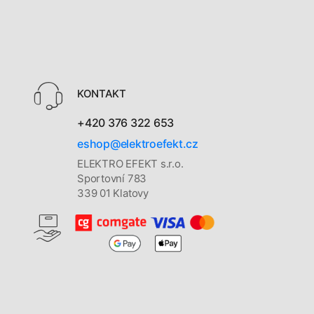
KONTAKT
+420 376 322 653
eshop@elektroefekt.cz
ELEKTRO EFEKT s.r.o.
Sportovní 783
339 01 Klatovy