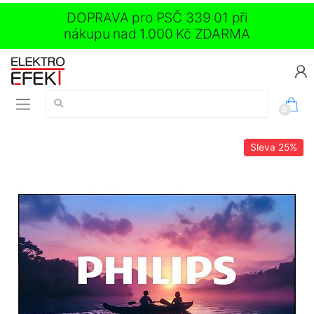
DOPRAVA pro PSČ 339 01 při
nákupu nad 1.000 Kč ZDARMA
Vyhledávání:
0
Sleva
25%