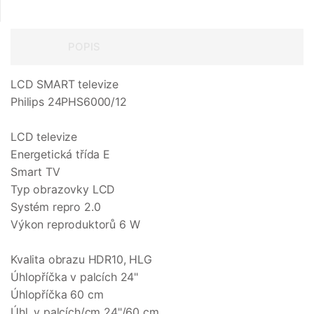
POPIS
LCD SMART televize
Philips 24PHS6000/12
LCD televize
Energetická třída E
Smart TV
Typ obrazovky LCD
Systém repro 2.0
Výkon reproduktorů 6 W
Kvalita obrazu HDR10, HLG
Úhlopříčka v palcích 24"
Úhlopříčka 60 cm
Úhl. v palcích/cm 24"/60 cm