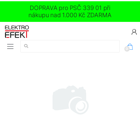
DOPRAVA pro PSČ 339 01 při
nákupu nad 1.000 Kč ZDARMA
Vyhledávání:
0