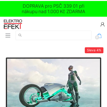
DOPRAVA pro PSČ 339 01 při
nákupu nad 1.000 Kč ZDARMA
Vyhledávání:
0
Sleva
4%