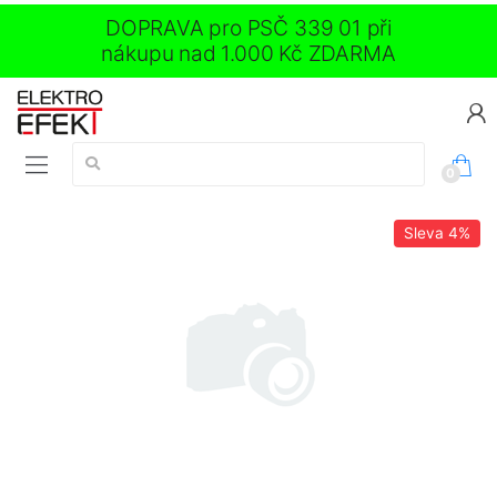
DOPRAVA pro PSČ 339 01 při
nákupu nad 1.000 Kč ZDARMA
Vyhledávání:
0
Sleva
4%