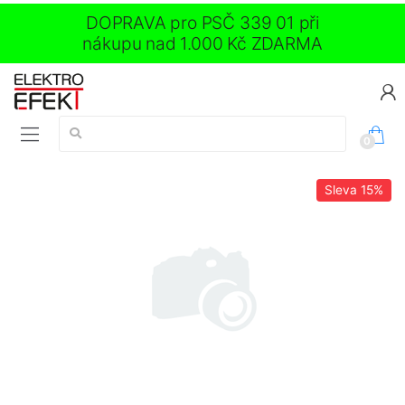
DOPRAVA pro PSČ 339 01 při
nákupu nad 1.000 Kč ZDARMA
Vyhledávání:
0
Sleva
15%