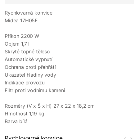
Rychlovarná konvice
Midea 17H05E
Příkon 2200 W
Objem 1,7 l
Skryté topné těleso
Automatické vypnutí
Ochrana proti přehřátí
Ukazatel hladiny vody
Indikace provozu
Filtr proti vodnímu kameni
Rozměry (V x Š x H) 27 x 22 x 18,2 cm
Hmotnost 1,19 kg
Barva bílá
Rychlovarné konvice