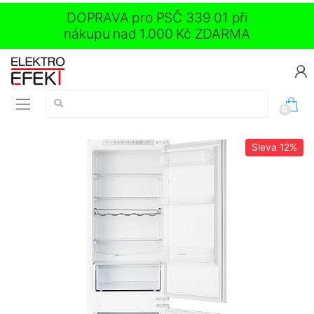
DOPRAVA pro PSČ 339 01 při
nákupu nad 1.000 Kč ZDARMA
Vyhledávání:
0
Sleva
12%