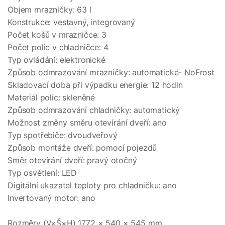
Objem mrazničky: 63 l
Konstrukce: vestavný, integrovaný
Počet košů v mrazničce: 3
Počet polic v chladničce: 4
Typ ovládání: elektronické
Způsob odmrazování mrazničky: automatické- NoFrost
Skladovací doba při výpadku energie: 12 hodin
Materiál polic: skleněné
Způsob odmrazování chladničky: automatický
Možnost změny směru otevírání dveří: ano
Typ spotřebiče: dvoudveřový
Způsob montáže dveří: pomocí pojezdů
Směr otevírání dveří: pravý otočný
Typ osvětlení: LED
Digitální ukazatel teploty pro chladničku: ano
Invertovaný motor: ano
Rozměry (V×Š×H) 1772 × 540 × 545 mm