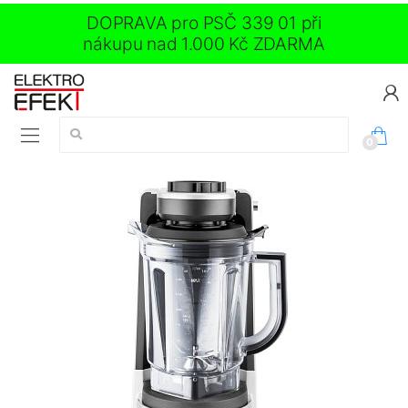
DOPRAVA pro PSČ 339 01 při
nákupu nad 1.000 Kč ZDARMA
Vyhledávání:
0