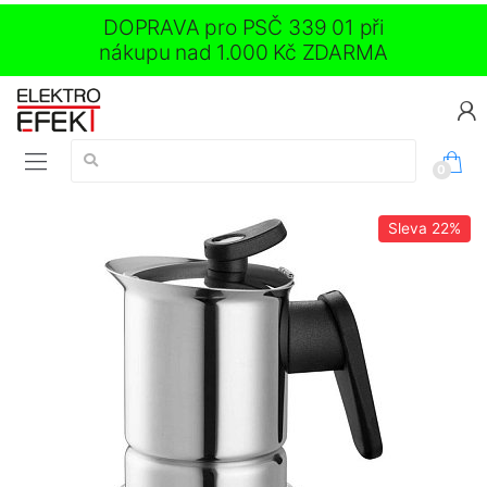
DOPRAVA pro PSČ 339 01 při
nákupu nad 1.000 Kč ZDARMA
Vyhledávání:
0
Sleva
22%