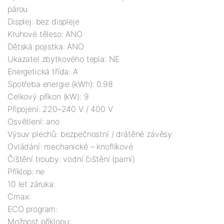
párou

Displej: bez displeje

Kruhové těleso: ANO

Dětská pojistka: ANO

Ukazatel zbytkového tepla: NE

Energetická třída: A

Spotřeba energie (kWh): 0.98

Celkový příkon (kW): 9

Připojení: 220–240 V / 400 V

Osvětlení: ano

Výsuv plechů: bezpečnostní / drátěné závěsy

Ovládání: mechanické – knoflíkové

Čištění trouby: vodní čištění (parní)

Příklop: ne

10 let záruka:

Cmax:

ECO program:

Možnost příklopu:
