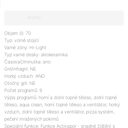
POPIS
Objem (l): 70

Typ: volně stojící

Varné zóny: Hi-Light

Typ varné desky: sklokeramika

Časovač/minutka: ano

Gril/infragril: NE

Horký vzduch: ANO

Otočný gril: NE

Počet programů: 9

Výpis programů: horní a dolní topné těleso, dolní topné 
těleso, aqua clean, horní topné těleso a ventilátor, horký 
vzduch, dolní topné těleso a ventilátor, pizza systém, 
pečení mražených pokrmů

Speciální funkce: Funkce Activapor - snadné čištění s 