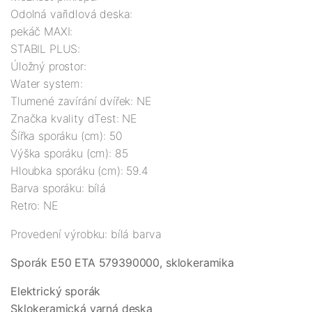
Odolná vařidlová deska:

pekáč MAXI:

STABIL PLUS:

Úložný prostor:

Water system:

Tlumené zavírání dvířek: NE

Značka kvality dTest: NE

Šířka sporáku (cm): 50

Výška sporáku (cm): 85

Hloubka sporáku (cm): 59.4

Barva sporáku: bílá

Retro: NE
Provedení výrobku: bílá barva
Sporák E50 ETA 579390000, sklokeramika
Elektrický sporák 
Sklokeramická varná deska  