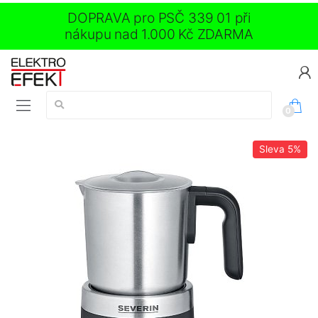
DOPRAVA pro PSČ 339 01 při
nákupu nad 1.000 Kč ZDARMA
Vyhledávání:
0
Sleva
5%