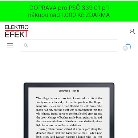
DOPRAVA pro PSČ 339 01 při
nákupu nad 1.000 Kč ZDARMA
Vyhledávání:
0