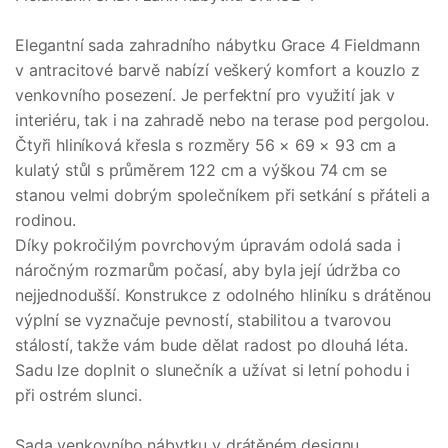
Elegantní sada zahradního nábytku Grace 4 Fieldmann
v antracitové barvě nabízí veškerý komfort a kouzlo z
venkovního posezení. Je perfektní pro využití jak v
interiéru, tak i na zahradě nebo na terase pod pergolou.
Čtyři hliníková křesla s rozměry 56 × 69 × 93 cm a
kulatý stůl s průměrem 122 cm a výškou 74 cm se
stanou velmi dobrým společníkem při setkání s přáteli a
rodinou.
Díky pokročilým povrchovým úpravám odolá sada i
náročným rozmarům počasí, aby byla její údržba co
nejjednodušší. Konstrukce z odolného hliníku s drátěnou
výplní se vyznačuje pevností, stabilitou a tvarovou
stálostí, takže vám bude dělat radost po dlouhá léta.
Sadu lze doplnit o slunečník a užívat si letní pohodu i
při ostrém slunci.
Sada venkovního nábytku v drátěném designu