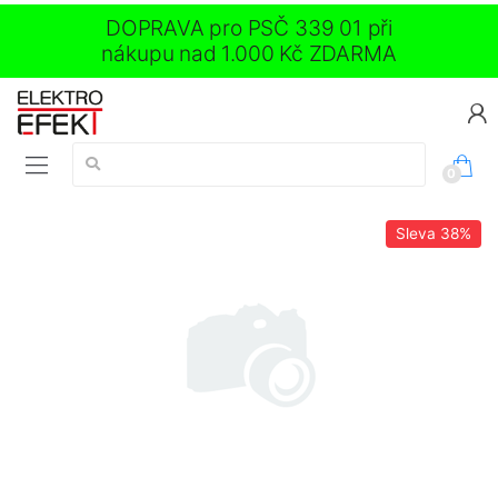
DOPRAVA pro PSČ 339 01 při
nákupu nad 1.000 Kč ZDARMA
Vyhledávání:
0
Sleva
38%