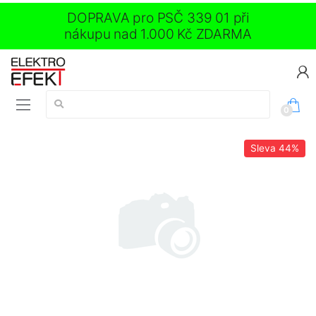
DOPRAVA pro PSČ 339 01 při
nákupu nad 1.000 Kč ZDARMA
Vyhledávání:
0
Sleva
44%