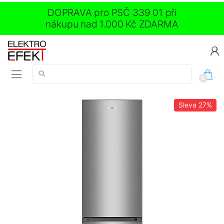
DOPRAVA pro PSČ 339 01 při
nákupu nad 1.000 Kč ZDARMA
Vyhledávání:
0
Sleva
27%