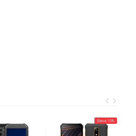
Sleva
10%