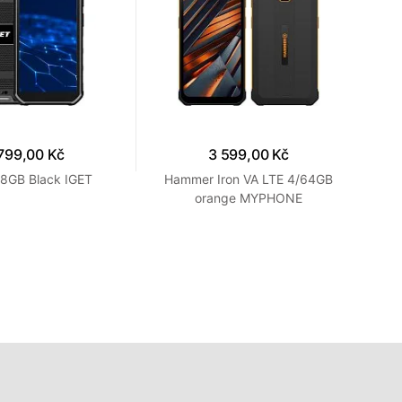
799,00 Kč
3 599,00 Kč
28GB Black IGET
Hammer Iron VA LTE 4/64GB
Re
orange MYPHONE