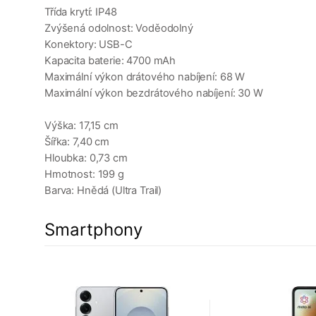
Třída krytí: IP48
Zvýšená odolnost: Voděodolný
Konektory: USB-C
Kapacita baterie: 4700 mAh
Maximální výkon drátového nabíjení: 68 W
Maximální výkon bezdrátového nabíjení: 30 W
Výška: 17,15 cm
Šířka: 7,40 cm
Hloubka: 0,73 cm
Hmotnost: 199 g
Barva: Hnědá (Ultra Trail)
Smartphony
a
5%