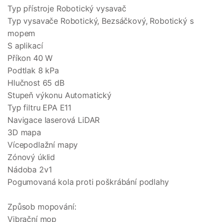
Typ přístroje Robotický vysavač
Typ vysavače Robotický, Bezsáčkový, Robotický s
mopem
S aplikací
Příkon 40 W
Podtlak 8 kPa
Hlučnost 65 dB
Stupeň výkonu Automatický
Typ filtru EPA E11
Navigace laserová LiDAR
3D mapa
Vícepodlažní mapy
Zónový úklid
Nádoba 2v1
Pogumovaná kola proti poškrábání podlahy
Způsob mopování:
Vibrační mop