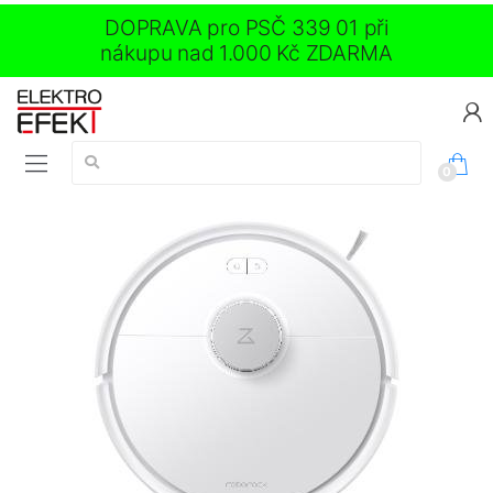
DOPRAVA pro PSČ 339 01 při
nákupu nad 1.000 Kč ZDARMA
Vyhledávání:
0