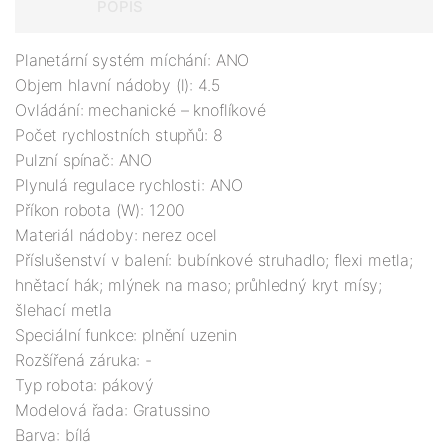
POPIS
Planetární systém míchání: ANO

Objem hlavní nádoby (l): 4.5

Ovládání: mechanické – knoflíkové

Počet rychlostních stupňů: 8

Pulzní spínač: ANO

Plynulá regulace rychlosti: ANO

Příkon robota (W): 1200

Materiál nádoby: nerez ocel

Příslušenství v balení: bubínkové struhadlo; flexi metla; 
hnětací hák; mlýnek na maso; průhledný kryt mísy; 
šlehací metla

Speciální funkce: plnění uzenin

Rozšířená záruka: -

Typ robota: pákový

Modelová řada: Gratussino

Barva: bílá