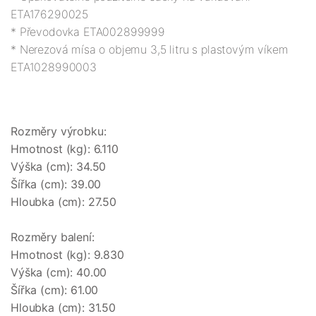
ETA176290025

* Převodovka ETA002899999

* Nerezová mísa o objemu 3,5 litru s plastovým víkem 
ETA1028990003
Rozměry výrobku:

Hmotnost (kg): 6.110

Výška (cm): 34.50

Šířka (cm): 39.00

Hloubka (cm): 27.50

Rozměry balení:

Hmotnost (kg): 9.830

Výška (cm): 40.00

Šířka (cm): 61.00

Hloubka (cm): 31.50
