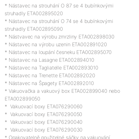
* Nástavec na strouhání O 87 se 4 bubínkovými 
struhadly ETA002895020

* Nástavec na strouhání O 74 se 4 bubínkovými 
struhadly ETA002895090

* Nástvavec na výrobu zmrzliny ETA002898030

* Nástavec na výrobu uzenin ETA002891020

* Nástavec na loupání česneku ETA002895070

* Nástavec na Lasagne ETA002894010

* Nástavec na Tagliatelle ETA002893010

* Nástavec na Trenette ETA002892020

* Nástavec na Špagety ETA002892010

* Vakuovačka a vakuový box ETA002899040 nebo 
ETA002899050

*  Vakuovací boxy ETA076290060

*  Vakuovací boxy ETA076290050

*  Vakuovací boxy ETA076290040

*  Vakuovací boxy ETA076290030

* Opakovatelně použitelné sáčky na vakuování 