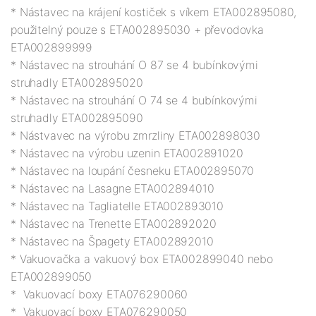
* Nástavec na krájení kostiček s víkem ETA002895080, 
použitelný pouze s ETA002895030 + převodovka 
ETA002899999

* Nástavec na strouhání O 87 se 4 bubínkovými 
struhadly ETA002895020

* Nástavec na strouhání O 74 se 4 bubínkovými 
struhadly ETA002895090

* Nástvavec na výrobu zmrzliny ETA002898030

* Nástavec na výrobu uzenin ETA002891020

* Nástavec na loupání česneku ETA002895070

* Nástavec na Lasagne ETA002894010

* Nástavec na Tagliatelle ETA002893010

* Nástavec na Trenette ETA002892020

* Nástavec na Špagety ETA002892010

* Vakuovačka a vakuový box ETA002899040 nebo 
ETA002899050

*  Vakuovací boxy ETA076290060

*  Vakuovací boxy ETA076290050
