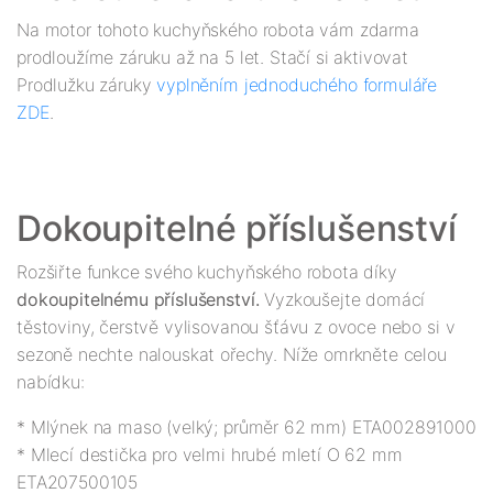
Na motor tohoto kuchyňského robota vám zdarma 
prodloužíme záruku až na 5 let. Stačí si aktivovat 
Prodlužku záruky 
vyplněním jednoduchého formuláře 
ZDE
Rozšiřte funkce svého kuchyňského robota díky 
dokoupitelnému příslušenství.
 Vyzkoušejte domácí 
těstoviny, čerstvě vylisovanou šťávu z ovoce nebo si v 
sezoně nechte nalouskat ořechy. Níže omrkněte celou 
* Mlýnek na maso (velký; průměr 62 mm) ETA002891000

* Mlecí destička pro velmi hrubé mletí O 62 mm 
ETA207500105
