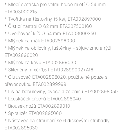
* Mlecí destička pro velmi hrubé mletí O 54 mm 
ETA003000215

* Tvořítka na těstoviny (5 ks), ETA002897000

* Čisticí nástroj O 62 mm ETA207500160

* Uvolňovací klíč O 54 mm ETA003000350

* Mlýnek na mák ETA002896000

* Mlýnek na obiloviny, luštěniny - sóju/cizrnu a rýži 
ETA002896020

* Mlýnek na kávu ETA002899030

* Skleněný mixér 1,5 l ETA102899002+A16

* Citrusovač ETA002898020, použitelné pouze s 
převodovkou ETA002899999

* Lis na bobuloviny, ovoce a zeleninu ETA002898050

* Louskáček ořechů ETA002898040

* Brousek nožů ETA002899010

* Spiralizér ETA002895060

* Nástavec na strouhání se 6 diskovými struhadly 
ETA002895030
