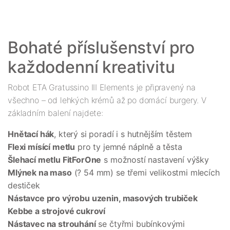
Bohaté příslušenství pro 
Robot ETA Gratussino III Elements je připravený na 
všechno – od lehkých krémů až po domácí burgery. V 
základním balení najdete:
Hnětací hák
, který si poradí i s hutnějším těstem 
Flexi mísící metlu
 pro ty jemné náplně a těsta
Šlehací metlu FitForOne
 s možností nastavení výšky
Mlýnek na maso
 (? 54 mm) se třemi velikostmi mlecích 
destiček
Nástavce pro výrobu uzenin, masových trubiček 
Kebbe a strojové cukroví
Nástavec na strouhání
 se čtyřmi bubínkovými 