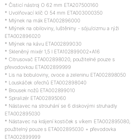
* Čisticí nástroj O 62 mm ETA207500160

* Uvolňovací klíč O 54 mm ETA003000350

* Mlýnek na mák ETA002896000

* Mlýnek na obiloviny, luštěniny - sóju/cizrnu a rýži 
ETA002896020

* Mlýnek na kávu ETA002899030

* Skleněný mixér 1,5 l ETA102899002+A16

* Citrusovač ETA002898020, použitelné pouze s 
převodovkou ETA002899999

* Lis na bobuloviny, ovoce a zeleninu ETA002898050

* Louskáček ořechů ETA002898040

* Brousek nožů ETA002899010

* Spiralizér ETA002895060

* Nástavec na strouhání se 6 diskovými struhadly 
ETA002895030

* Nástavec na krájení kostiček s víkem ETA002895080, 
použitelný pouze s ETA002895030 + převodovka 
ETA002899999
