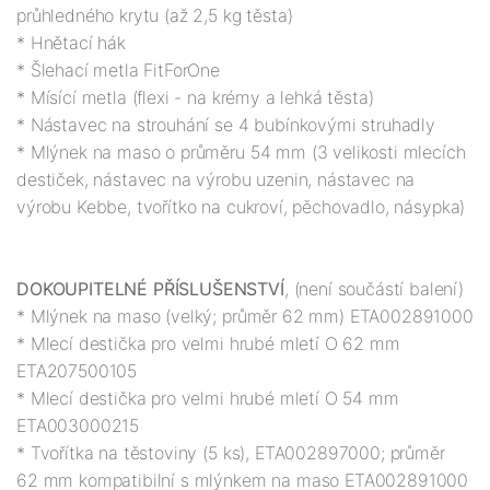
průhledného krytu (až 2,5 kg těsta)

* Hnětací hák

* Šlehací metla FitForOne

* Mísící metla (flexi - na krémy a lehká těsta)

* Nástavec na strouhání se 4 bubínkovými struhadly

* Mlýnek na maso o průměru 54 mm (3 velikosti mlecích 
destiček, nástavec na výrobu uzenin, nástavec na 
výrobu Kebbe, tvořítko na cukroví, pěchovadlo, násypka)

DOKOUPITELNÉ PŘÍSLUŠENSTVÍ
, (není součástí balení)

* Mlýnek na maso (velký; průměr 62 mm) ETA002891000

* Mlecí destička pro velmi hrubé mletí O 62 mm 
ETA207500105

* Mlecí destička pro velmi hrubé mletí O 54 mm 
ETA003000215

* Tvořítka na těstoviny (5 ks), ETA002897000; průměr 
62 mm kompatibilní s mlýnkem na maso ETA002891000
