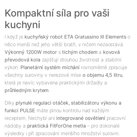
Kompaktní síla pro vaši 
I když je 
kuchyňský robot ETA Gratussino III Elements
 o 
něco menší než jeho větší bratři, v ničem nezaostává. 
Výkonný 1200W motor
 s
 tichým chodem
 a 
kovová 
převodová kola
 zajišťují dlouhou životnost a stabilní 
výkon. 
Planetární systém míchání
 rovnoměrně zpracuje 
všechny suroviny v nerezové míse 
o objemu 4,5 litru
, 
která je navíc vybavena praktickými držadly a 
průhledným krytem
Díky 
plynulé regulaci otáček, stabilizátoru výkonu a 
funkci PULSE
 máte plnou kontrolu nad každým 
receptem. Nechybí ani 
integrované osvětlení
 pracovní 
nádoby a 
praktická FitForOne metla
 – pro dokonalé 