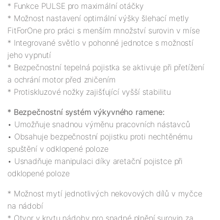
* Funkce PULSE pro maximální otáčky

* Možnost nastavení optimální výšky šlehací metly 
FitForOne pro práci s menším množství surovin v míse

* Integrované světlo v pohonné jednotce s možností 
jeho vypnutí

* Bezpečnostní tepelná pojistka se aktivuje při přetížení 
a ochrání motor před zničením

* Bezpečnostní systém výkyvného ramene:
• Umožňuje snadnou výměnu pracovních nástavců

• Obsahuje bezpečnostní pojistku proti nechtěnému 
spuštění v odklopené poloze

• Usnadňuje manipulaci díky aretační pojistce při 
* Možnost mytí jednotlivých nekovových dílů v myčce 
na nádobí

* Otvor v krytu nádoby pro snadné plnění surovin za 