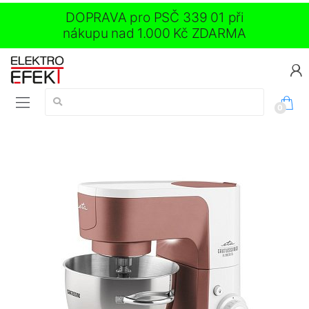
DOPRAVA pro PSČ 339 01 při
nákupu nad 1.000 Kč ZDARMA
Vyhledávání:
0