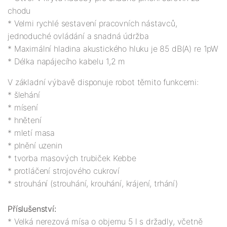
chodu 

* Velmi rychlé sestavení pracovních nástavců, 
jednoduché ovládání a snadná údržba 

* Maximální hladina akustického hluku je 85 dB(A) re 1pW

V základní výbavě disponuje robot těmito funkcemi
:

* šlehání

* mísení

* hnětení

* mletí masa

* plnění uzenin

* tvorba masových trubiček Kebbe

* protláčení strojového cukroví

* strouhání (strouhání, krouhání, krájení, trhání) 

Příslušenství:
* Velká nerezová mísa o objemu 5 l s držadly, včetně 