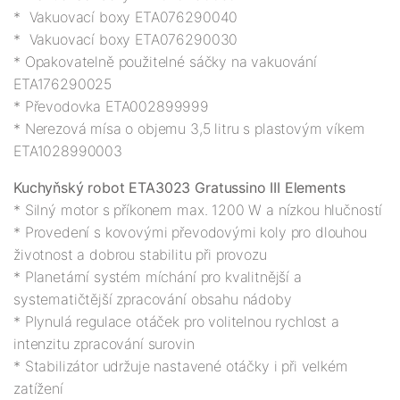
*  Vakuovací boxy ETA076290040

*  Vakuovací boxy ETA076290030

* Opakovatelně použitelné sáčky na vakuování 
ETA176290025

* Převodovka ETA002899999

* Nerezová mísa o objemu 3,5 litru s plastovým víkem 
Kuchyňský robot ETA3023 Gratussino III Elements
* Silný motor s příkonem max. 1200 W a nízkou hlučností

* Provedení s kovovými převodovými koly pro dlouhou 
životnost a dobrou stabilitu při provozu

* Planetární systém míchání pro kvalitnější a 
systematičtější zpracování obsahu nádoby 

* Plynulá regulace otáček pro volitelnou rychlost a 
intenzitu zpracování surovin

* Stabilizátor udržuje nastavené otáčky i při velkém 
zatížení 
