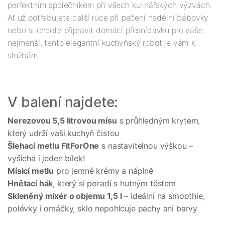
perfektním společníkem při všech kulinářských výzvách. 
Ať už potřebujete další ruce při pečení nedělní bábovky 
nebo si chcete připravit domácí přesnídávku pro vaše 
nejmenší, tento elegantní kuchyňský robot je vám k 
V balení najdete:
Nerezovou 5,5 litrovou mísu
 s průhledným krytem, 
který udrží vaši kuchyň čistou 
Šlehací metlu FitForOne
 s nastavitelnou výškou – 
vyšlehá i jeden bílek!
Mísicí metlu
 pro jemné krémy a náplně
Hnětací hák
, který si poradí s hutným těstem
Skleněný mixér o objemu 1,5 l
 – ideální na smoothie, 