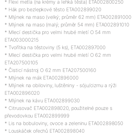
* Flexi metla (na krémy a lehká těsta) ETA002800250

* Hák pro bezlepkové těsto ETA002899020

* Mlýnek na maso (velký; průměr 62 mm) ETA002891000

* Mlýnek na maso (malý; průměr 54 mm) ETA002891010

* Mlecí destička pro velmi hrubé mletí O 54 mm 
ETA003000215

* Tvořítka na těstoviny (5 ks), ETA002897000

* Mlecí destička pro velmi hrubé mletí O 62 mm 
ETA207500105

* Čisticí nástroj O 62 mm ETA207500160

* Mlýnek na mák ETA002896000

* Mlýnek na obiloviny, luštěniny - sóju/cizrnu a rýži 
ETA002896020

* Mlýnek na kávu ETA002899030

* Citrusovač ETA002898020, použitelné pouze s 
převodovkou ETA002899999

* Lis na bobuloviny, ovoce a zeleninu ETA002898050

* Louskáček ořechů ETA002898040
