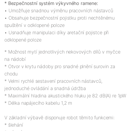
* Bezpečnostní systém výkyvného ramene:
• Umožňuje snadnou výměnu pracovních nástavců

• Obsahuje bezpečnostní pojistku proti nechtěnému 
spuštění v odklopené poloze

• Usnadňuje manipulaci díky aretační pojistce při 
odklopené poloze
* Možnost mytí jednotlivých nekovových dílů v myčce 
na nádobí

* Otvor v krytu nádoby pro snadné plnění surovin za 
chodu 

* Velmi rychlé sestavení pracovních nástavců, 
jednoduché ovládání a snadná údržba 

* Maximální hladina akustického hluku je 82 dB(A) re 1pW

* Délka napájecího kabelu 1,2 m

V základní výbavě disponuje robot těmito funkcemi
:

* šlehání
