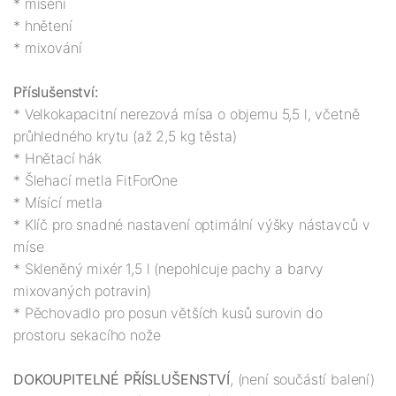
* mísení

* hnětení

* mixování

Příslušenství:
* Velkokapacitní nerezová mísa o objemu 5,5 l, včetně 
průhledného krytu (až 2,5 kg těsta)

* Hnětací hák

* Šlehací metla FitForOne

* Mísící metla

* Klíč pro snadné nastavení optimální výšky nástavců v 
míse 

* Skleněný mixér 1,5 l (nepohlcuje pachy a barvy 
mixovaných potravin)

* Pěchovadlo pro posun větších kusů surovin do 
prostoru sekacího nože 

DOKOUPITELNÉ PŘÍSLUŠENSTVÍ
, (není součástí balení)
