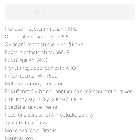
POPIS
Planetární systém míchání: ANO

Objem hlavní nádoby (l): 5.5

Ovládání: mechanické – knoflíkové

Počet rychlostních stupňů: 8

Pulzní spínač: ANO

Plynulá regulace rychlosti: ANO

Příkon robota (W): 1500

Materiál nádoby: nerez ocel

Příslušenství v balení: hnětací hák; míchací metla; mixér; 
průhledný kryt mísy; šlehací metla

Speciální funkce: nemá

Rozšířená záruka: ETA Prodlužka záruky

Typ robota: pákový

Modelová řada: Gratus

Materiál: kov
