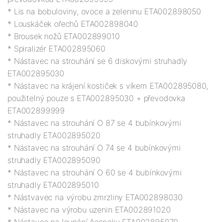
* Lis na bobuloviny, ovoce a zeleninu ETA002898050

* Louskáček ořechů ETA002898040

* Brousek nožů ETA002899010

* Spiralizér ETA002895060

* Nástavec na strouhání se 6 diskovými struhadly 
ETA002895030

* Nástavec na krájení kostiček s víkem ETA002895080, 
použitelný pouze s ETA002895030 + převodovka 
ETA002899999

* Nástavec na strouhání O 87 se 4 bubínkovými 
struhadly ETA002895020

* Nástavec na strouhání O 74 se 4 bubínkovými 
struhadly ETA002895090

* Nástavec na strouhání O 60 se 4 bubínkovými 
struhadly ETA002895010

* Nástvavec na výrobu zmrzliny ETA002898030

* Nástavec na výrobu uzenin ETA002891020

* Nástavec na loupání česneku ETA002895070
