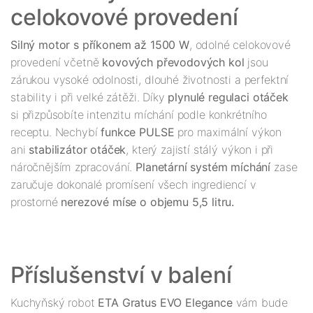
Silný motor s příkonem až 1500 W
, odolné celokovové 
provedení včetně 
kovových převodových kol
 jsou 
zárukou vysoké odolnosti, dlouhé životnosti a perfektní 
stability i při velké zátěži. Díky 
plynulé regulaci otáček
si přizpůsobíte intenzitu míchání podle konkrétního 
receptu. Nechybí 
funkce PULSE
 pro maximální výkon 
ani 
stabilizátor otáček
, který zajistí stálý výkon i při 
náročnějším zpracování. 
Planetární systém míchání
 zase 
zaručuje dokonalé promísení všech ingrediencí v 
prostorné 
nerezové míse o objemu 5,5 litru.
Kuchyňský robot
 ETA Gratus EVO Elegance
 vám bude 