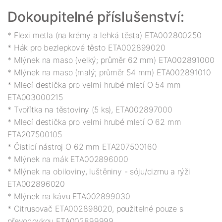
* Flexi metla (na krémy a lehká těsta) ETA002800250

* Hák pro bezlepkové těsto ETA002899020

* Mlýnek na maso (velký; průměr 62 mm) ETA002891000

* Mlýnek na maso (malý; průměr 54 mm) ETA002891010

* Mlecí destička pro velmi hrubé mletí O 54 mm 
ETA003000215

* Tvořítka na těstoviny (5 ks), ETA002897000

* Mlecí destička pro velmi hrubé mletí O 62 mm 
ETA207500105

* Čisticí nástroj O 62 mm ETA207500160

* Mlýnek na mák ETA002896000

* Mlýnek na obiloviny, luštěniny - sóju/cizrnu a rýži 
ETA002896020

* Mlýnek na kávu ETA002899030

* Citrusovač ETA002898020, použitelné pouze s 
převodovkou ETA002899999
