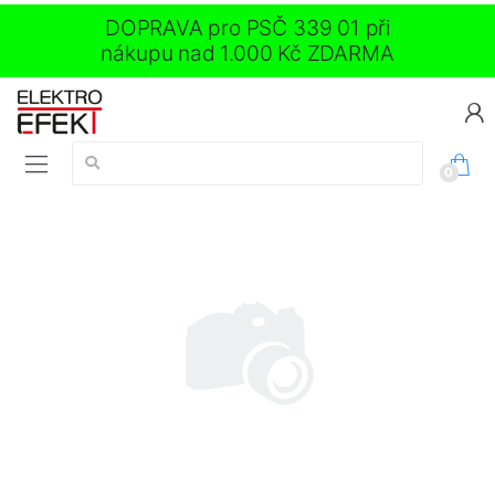
DOPRAVA pro PSČ 339 01 při
nákupu nad 1.000 Kč ZDARMA
Vyhledávání:
0