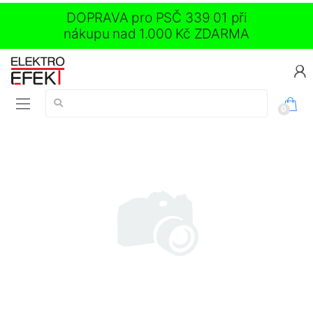
DOPRAVA pro PSČ 339 01 při
nákupu nad 1.000 Kč ZDARMA
Vyhledávání:
0