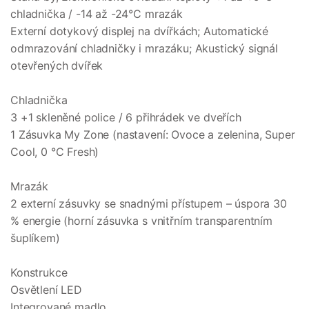
chladnička / -14 až -24°C mrazák
Externí dotykový displej na dvířkách; Automatické
odmrazování chladničky i mrazáku; Akustický signál
otevřených dvířek
Chladnička
3 +1 skleněné police / 6 přihrádek ve dveřích
1 Zásuvka My Zone (nastavení: Ovoce a zelenina, Super
Cool, 0 °C Fresh)
Mrazák
2 externí zásuvky se snadnými přístupem – úspora 30
% energie (horní zásuvka s vnitřním transparentním
šuplíkem)
Konstrukce
Osvětlení LED
Integrované madlo