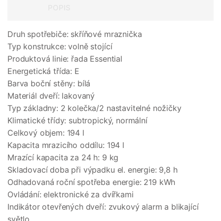
POPIS
Druh spotřebiče: skříňové mraznička
Typ konstrukce: volně stojící
Produktová linie: řada Essential
Energetická třída: E
Barva boční stěny: bílá
Materiál dveří: lakovaný
Typ základny: 2 kolečka/2 nastavitelné nožičky
Klimatické třídy: subtropický, normální
Celkový objem: 194 l
Kapacita mrazicího oddílu: 194 l
Mrazící kapacita za 24 h: 9 kg
Skladovací doba při výpadku el. energie: 9,8 h
Odhadovaná roční spotřeba energie: 219 kWh
Ovládání: elektronické za dvířkami
Indikátor otevřených dveří: zvukový alarm a blikající
světlo