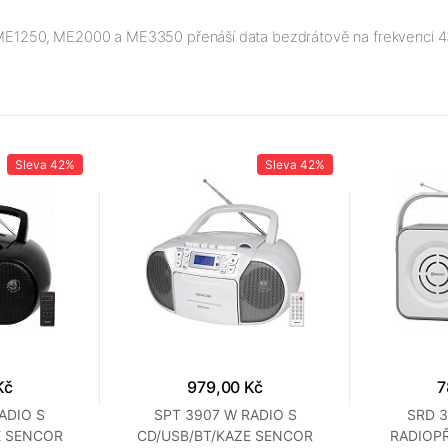
E1250, ME2000 a ME3350 přenáší data bezdrátově na frekvenci 
Sleva
42%
Sleva
42%
Kč
979,00 Kč
7
ADIO S
SPT 3907 W RADIO S
SRD 3
E SENCOR
CD/USB/BT/KAZE SENCOR
RADIOP