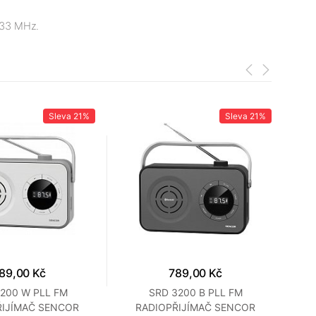
433 MHz.
Sleva
21%
Sleva
21%
89,00 Kč
789,00 Kč
200 W PLL FM
SRD 3200 B PLL FM
S
ŘIJÍMAČ SENCOR
RADIOPŘIJÍMAČ SENCOR