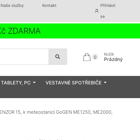
Naše služby
Kontakt
Přihlásit
se
 Kč ZDARMA
Košík
0
Prázdný
 TABLETY, PC
VESTAVNÉ SPOTŘEBIČE
ENZOR 15, k meteostanicí GoGEN ME1250, ME2000,