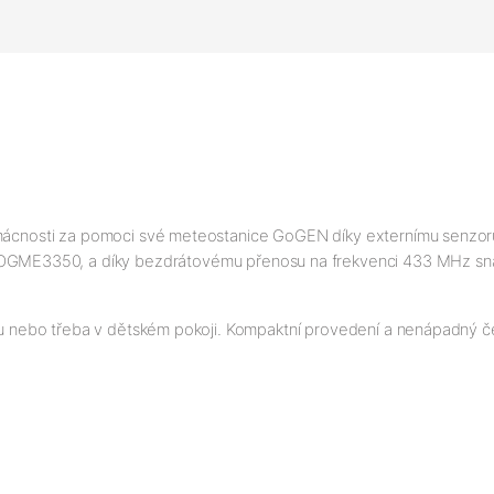
domácnosti za pomoci své meteostanice GoGEN díky externímu senzor
, a díky bezdrátovému přenosu na frekvenci 433 MHz snadno r
níku nebo třeba v dětském pokoji. Kompaktní provedení a nenápadný 