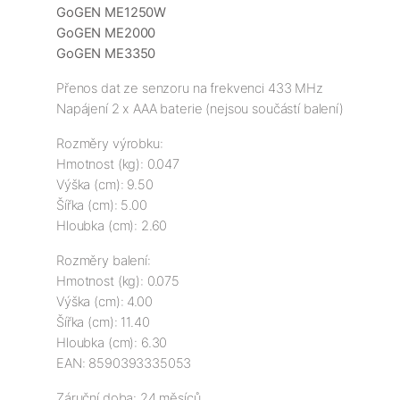
GoGEN ME1250W
GoGEN ME2000
GoGEN ME3350
Přenos dat ze senzoru na frekvenci 433 MHz

Rozměry výrobku:

Hmotnost (kg): 0.047

Výška (cm): 9.50

Šířka (cm): 5.00

Hloubka (cm): 2.60
Rozměry balení:

Hmotnost (kg): 0.075

Výška (cm): 4.00

Šířka (cm): 11.40

Hloubka (cm): 6.30

EAN: 8590393335053
Záruční doba: 24 měsíců