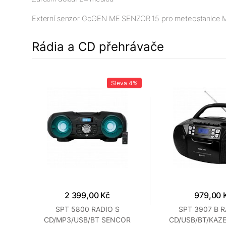
Externí senzor GoGEN ME SENZOR 15 pro meteostanice M
Rádia a CD přehrávače
26%
Sleva
4%
2 399,00 Kč
979,00 
MAČ
SPT 5800 RADIO S
SPT 3907 B R
CD/MP3/USB/BT SENCOR
CD/USB/BT/KAZ