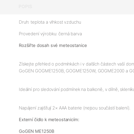
POPIS
Druh: teplota a vlhkost vzduchu
Provedení výrobku: černá barva
Rozšiřte dosah své meteostanice
Získejte přehled o podmínkách i v dalších částech vaší 
GoGEN GOGME1250B, GOGME1250W, GOGME2000 a GOGME3350
Ideální pro sledování podmínek na balkoně, v dílně, skle
Externí čidlo k meteostanicím:
GoGEN ME1250B