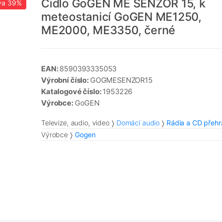
Čidlo GoGEN ME SENZOR 15, k
va
39%
meteostanicí GoGEN ME1250,
ME2000, ME3350, černé
EAN:
8590393335053
Výrobní číslo:
GOGMESENZOR15
Katalogové číslo:
1953226
Výrobce:
GoGEN
Televize, audio, video
Domácí audio
Rádia a CD přeh
Výrobce
Gogen