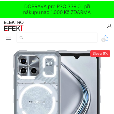
DOPRAVA pro PSČ 339 01 při
nákupu nad 1.000 Kč ZDARMA
Vyhledávání:
0
Sleva
6%