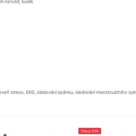
m nerušit, budík
úroveň stresu, EKG, sledování spánku, sledování menstruačního cyk
Sleva
20%